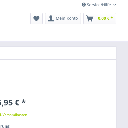
Service/Hilfe
Mein Konto
0,00 € *
,95 € *
k
l. Versandkosten
rung: