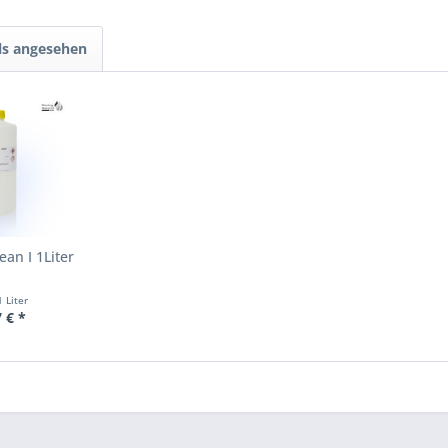
ls angesehen
an I 1Liter
1 Liter
 € *